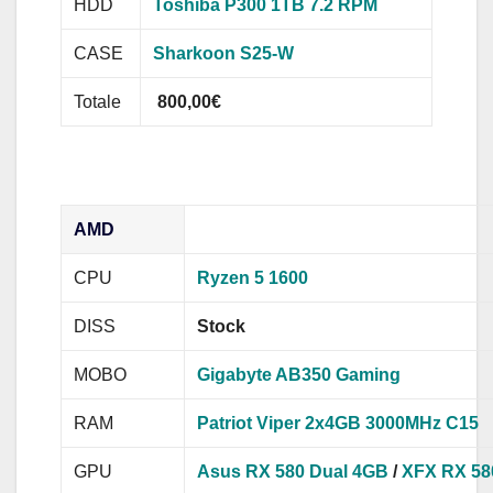
HDD
Toshiba P300 1TB 7.2 RPM
CASE
Sharkoon S25-W
Totale
800,00€
AMD
CPU
Ryzen 5 1600
DISS
Stock
MOBO
Gigabyte AB350 Gaming
RAM
Patriot Viper 2x4GB 3000MHz C15
GPU
Asus RX 580 Dual 4GB
/
XFX RX 58