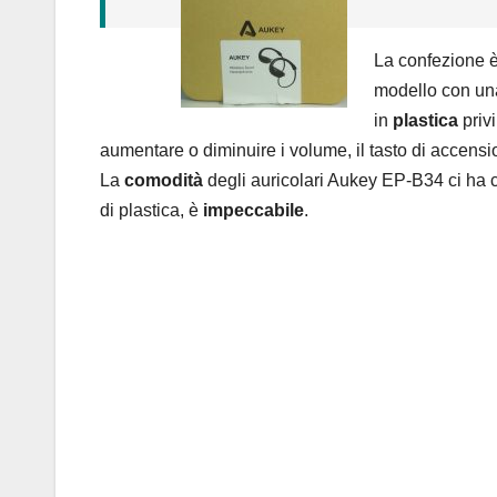
La confezione è 
modello con una 
in
plastica
privi
aumentare o diminuire i volume, il tasto di accensi
La
comodità
degli auricolari Aukey EP-B34 ci ha
di plastica,
è
impeccabile
.