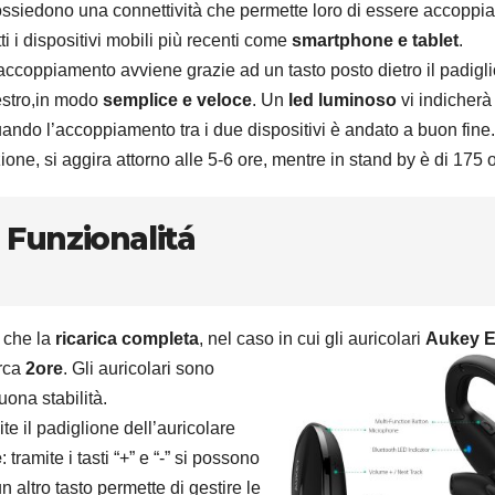
ssiedono una connettività che permette loro di essere accoppia
tti i dispositivi mobili più recenti come
smartphone e tablet
.
accoppiamento avviene grazie ad un tasto posto dietro il padigl
stro,in modo
semplice e veloce
. Un
led luminoso
vi indicherà
ando l’accoppiamento tra i due dispositivi è andato a buon fine.
zione, si aggira attorno alle 5-6 ore, mentre in stand by è di 175 
Funzionalitá
 che la
ricarica completa
, nel caso in
cui gli auricolari
Aukey E
rca
2ore
. Gli auricolari sono
ona stabilità.
e il padiglione dell’auricolare
e
: tramite i tasti “+” e “-” si possono
n altro tasto permette di gestire le