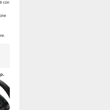
ti con
ione
ore.
P-