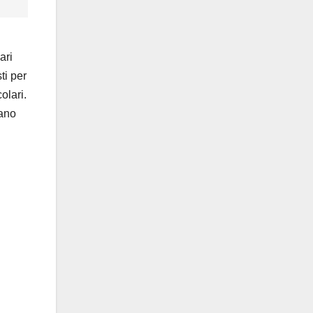
ari
ti per
olari.
iano