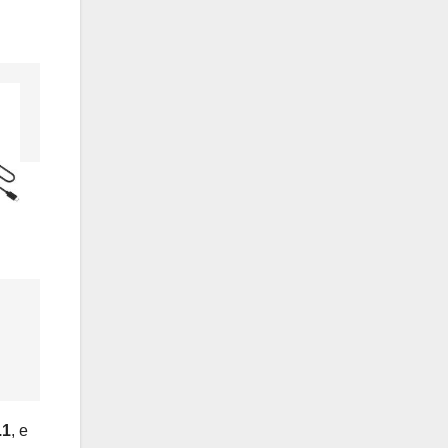
.1
, e