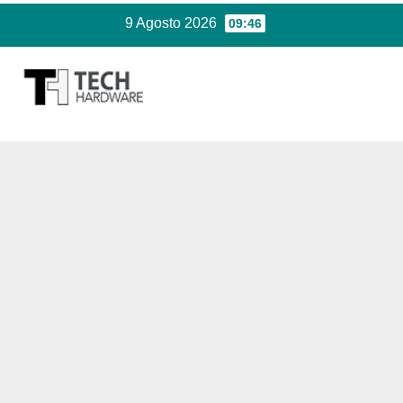
Salta
9 Agosto 2026
09:46
al
contenuto