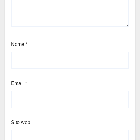
Nome
*
Email
*
Sito web