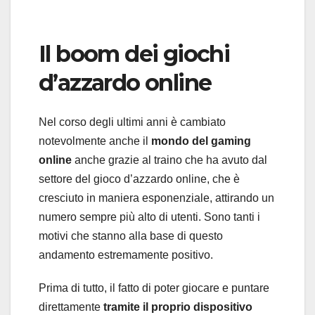
Il boom dei giochi
d’azzardo online
Nel corso degli ultimi anni è cambiato
notevolmente anche il
mondo del gaming
online
anche grazie al traino che ha avuto dal
settore del gioco d’azzardo online, che è
cresciuto in maniera esponenziale, attirando un
numero sempre più alto di utenti. Sono tanti i
motivi che stanno alla base di questo
andamento estremamente positivo.
Prima di tutto, il fatto di poter giocare e puntare
direttamente
tramite il proprio dispositivo