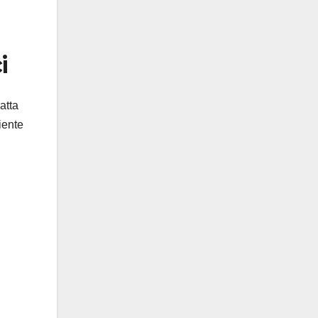
i
atta
iente