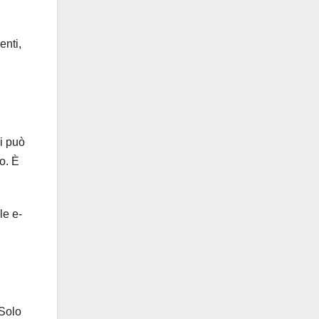
enti,
i può
o. È
le e-
 Solo