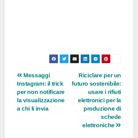
Navigazione
Messaggi
Riciclare per un
Instagram: il trick
futuro sostenibile:
articoli
per non notificare
usare i rifiuti
la visualizzazione
elettronici per la
a chi li invia
produzione di
schede
elettroniche