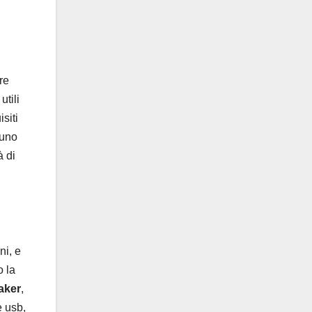
re
utili
siti
 uno
à di
ni, e
o la
aker
,
e usb,