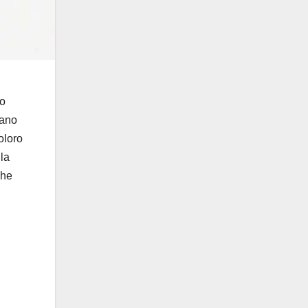
to
gano
oloro
 la
che