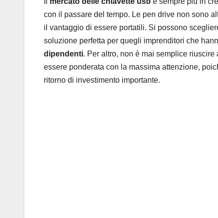
Il
mercato delle chiavette usb
è sempre più in cres
con il passare del tempo. Le pen drive non sono altr
il vantaggio di essere portatili. Si possono scegli
soluzione perfetta per quegli imprenditori che han
dipendenti
. Per altro, non è mai semplice riuscire 
essere ponderata con la massima attenzione, poich
ritorno di investimento importante.