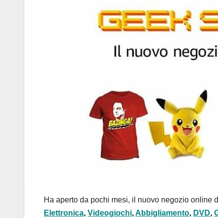
Ha aperto da pochi mesi, il nuovo negozio online d
Elettronica
,
Videogiochi
,
Abbigliamento
,
DVD
,
G