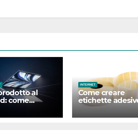
T
INTERNET
prodotto al
Come creare
d: come
etichette adesiv
ia la
online con
nicazione nel
strumenti
do hardware
professionali