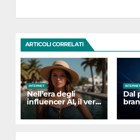
articoli
ARTICOLI CORRELATI
INTERNET
INTERNE
Nell’era degli
Dal 
influencer AI, il vero
bran
vantaggio
camb
competitivo sarà
comu
essere umani
mon