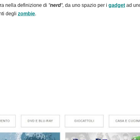
tra nella definizione di
“
nerd
“,
da uno spazio per i
gadget
ad uno
nti degli
zombie
.