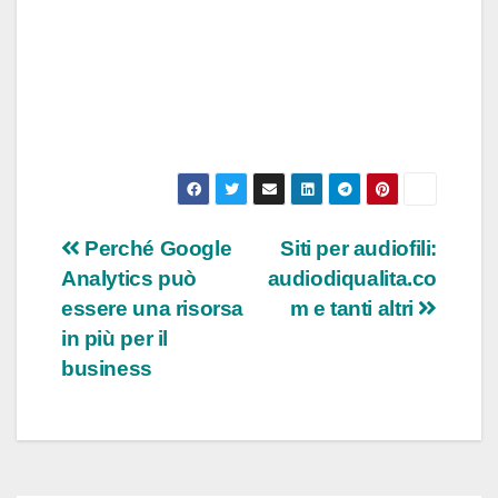
Navigazione
Perché Google
Siti per audiofili:
Analytics può
audiodiqualita.co
articoli
essere una risorsa
m e tanti altri
in più per il
business