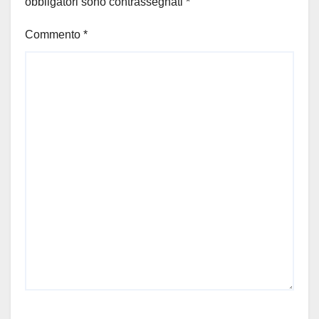
obbligatori sono contrassegnati
*
Commento
*