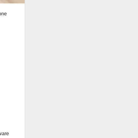
ione
tware