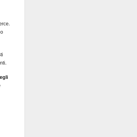
erce.
no
ti
nti.
egli
e