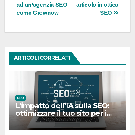
ad un’agenzia SEO
articolo in ottica
articoli
come Grownow
SEO
ARTICOLI CORRELATI
SEO
L’impatto dell’IA sulla SEO:
ottimizzare il tuo sito per i
motori di risposta nel 2026