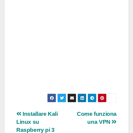
Navigazione
Installare Kali
Come funziona
Linux su
una VPN
articoli
Raspberry pi 3