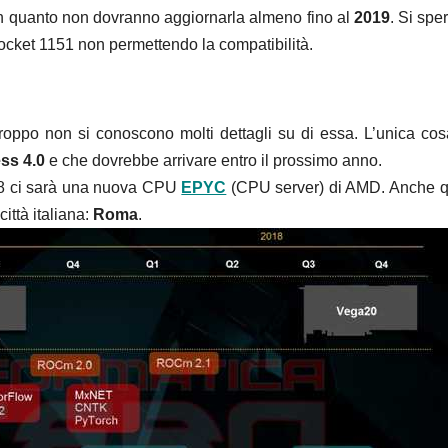
in quanto non dovranno aggiornarla almeno fino al
2019
. Si spe
 socket 1151 non permettendo la compatibilità.
roppo non si conoscono molti dettagli su di essa. L’unica co
ss 4.0
e che dovrebbe arrivare entro il prossimo anno.
018 ci sarà una nuova CPU
EPYC
(CPU server) di AMD. Anche 
ttà italiana:
Roma
.