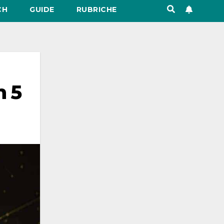
CH
GUIDE
RUBRICHE
n 5