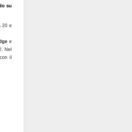
do su
a 20 e
dge
e
2. Nel
con il