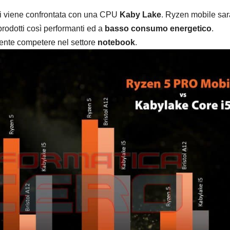
ui viene confrontata con una CPU
Kaby Lake
. Ryzen mobile sar
rodotti così performanti ed a
basso consumo energetico
.
mente competere nel settore
notebook
.