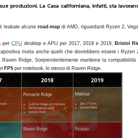
e produzioni. La Casa californiana, infatti, sta lavoran
ti leakate alcune
road-map
di AMD, riguardanti Ryzen 2, Veg
ia per
CPU
desktop e APU per 2017, 2018 e 2019.
Bristol Ri
apositiva rivela anche quelli che dovrebbero essere i Ryzen 
ura Raven Ridge. Sorprendentemente mantiene la compatibilità 
ket
FP5
per notebook, lo stesso di Raven Ridge.