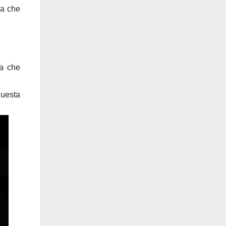
ra che
sa che
questa