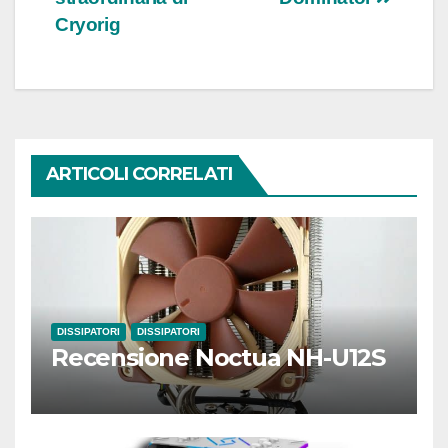
Cryorig
ARTICOLI CORRELATI
DISSIPATORI
DISSIPATORI
Recensione Noctua NH-U12S