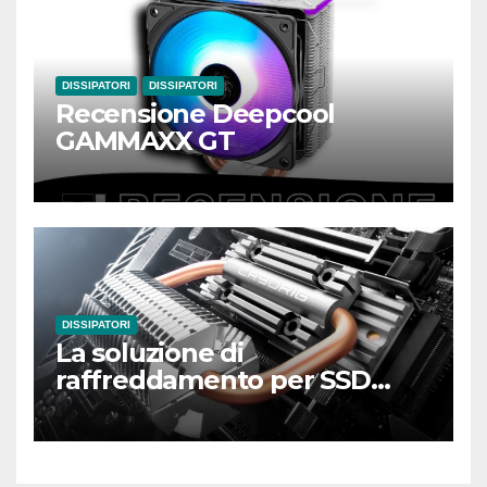
DISSIPATORI
DISSIPATORI
Recensione Deepcool
GAMMAXX GT
DISSIPATORI
La soluzione di
raffreddamento per SSD
M.2 più straordinaria di
Cryorig