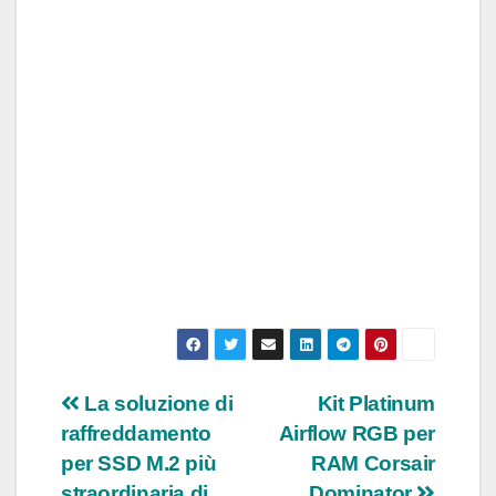
Navigazione
La soluzione di
Kit Platinum
raffreddamento
Airflow RGB per
articoli
per SSD M.2 più
RAM Corsair
straordinaria di
Dominator