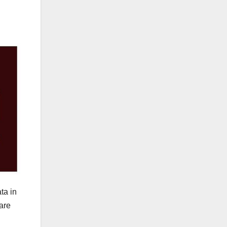
ta in
pare