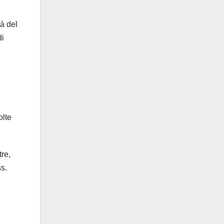
tà del
di
olte
tre,
ss.