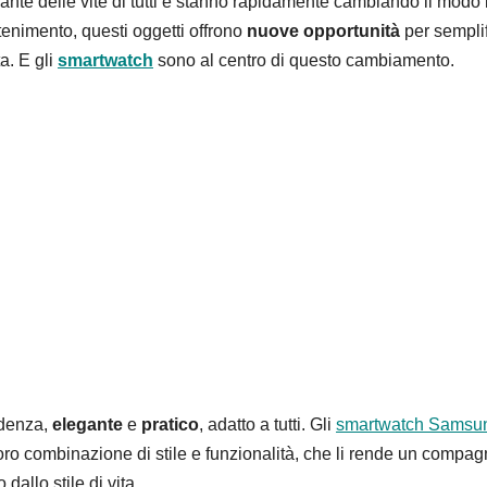
ante delle vite di tutti e stanno rapidamente cambiando il modo 
tenimento, questi oggetti offrono
nuove opportunità
per sempli
ta. E gli
smartwatch
sono al centro di questo cambiamento.
ndenza,
elegante
e
pratico
, adatto a tutti. Gli
smartwatch Samsu
loro combinazione di stile e funzionalità, che li rende un compa
allo stile di vita.