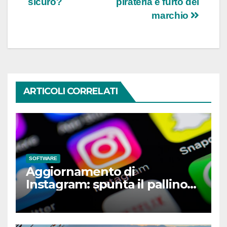
sicuro?
pirateria e furto del
articoli
marchio
ARTICOLI CORRELATI
SOFTWARE
Aggiornamento di
Instagram: spunta il pallino
verde