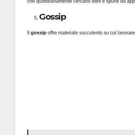
che quotidianamente cercano idee e spunti da appl
Gossip
Il
gossip
offre materiale succulento su cui lavorare