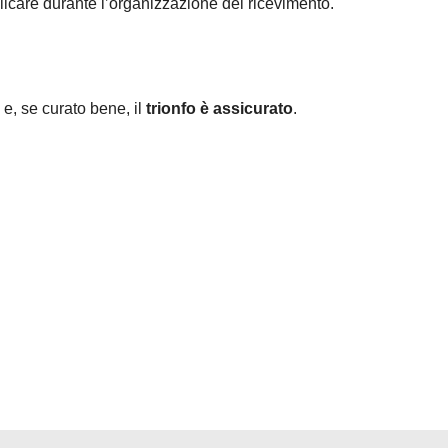
icare durante l’organizzazione del ricevimento.
 e, se curato bene, il
trionfo è assicurato
.