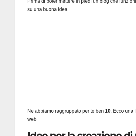
Prima di poter mettere in piedi un blog che funzioni 
su una buona idea.
Ne abbiamo raggruppato per te ben
10
. Ecco una l
web.
Idee per la creazione di