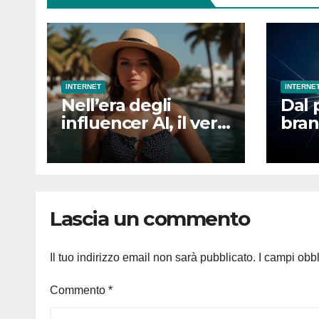
INTERNET
INTERNE
Nell’era degli
Dal 
influencer AI, il vero
bran
vantaggio
camb
competitivo sarà
comu
essere umani
mon
Lascia un commento
Il tuo indirizzo email non sarà pubblicato.
I campi obb
Commento
*