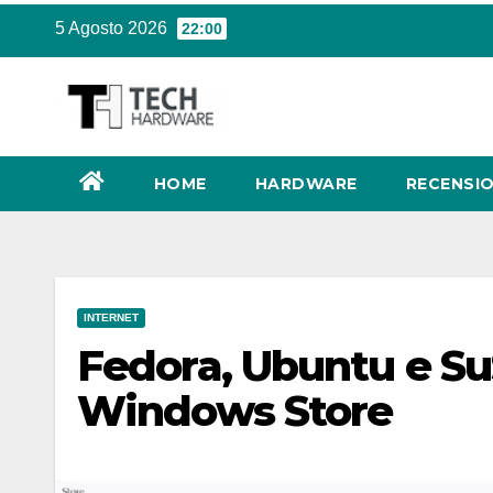
Salta
5 Agosto 2026
22:00
al
contenuto
HOME
HARDWARE
RECENSIO
INTERNET
Fedora, Ubuntu e SuS
Windows Store