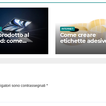
T
INTERNET
prodotto al
Come creare
d: come
etichette adesiv
ia la
online con
nicazione nel
strumenti
do hardware
professionali
ligatori sono contrassegnati
*