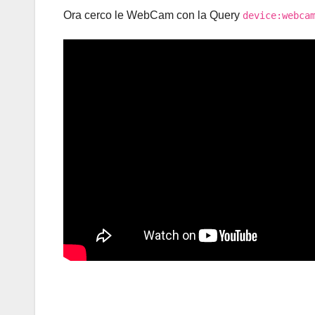
Ora cerco le WebCam con la Query
device:webca