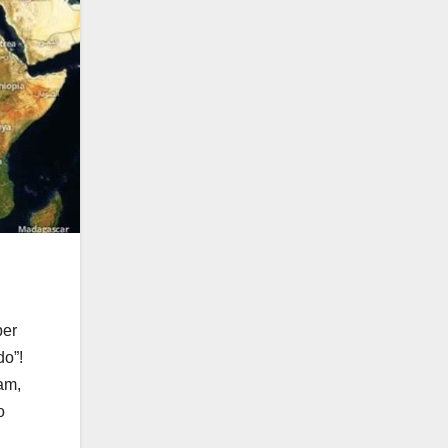
per
do”!
am,
o