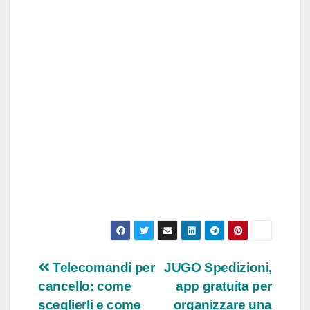
Navigazione
Telecomandi per
JUGO Spedizioni,
cancello: come
app gratuita per
articoli
sceglierli e come
organizzare una