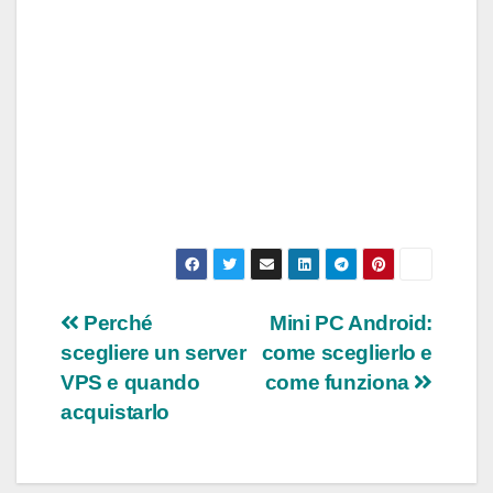
Navigazione
Perché
Mini PC Android:
scegliere un server
come sceglierlo e
articoli
VPS e quando
come funziona
acquistarlo