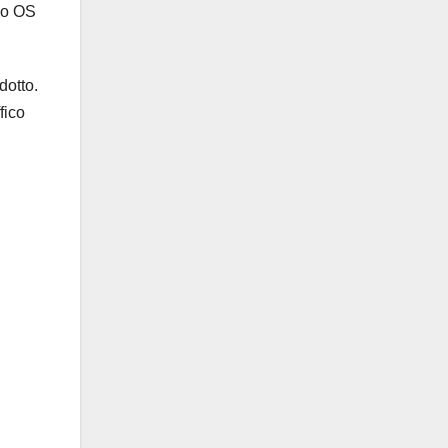
suo OS
dotto.
fico