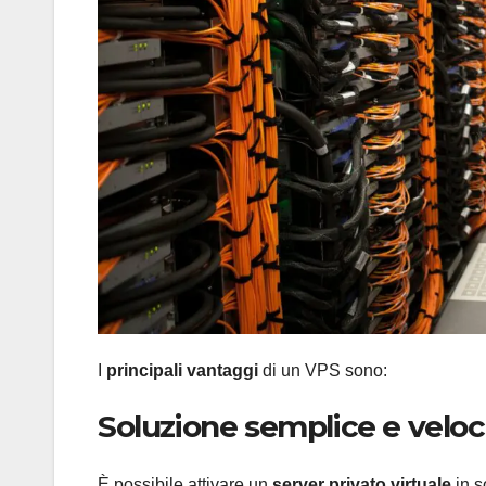
I
principali vantaggi
di un VPS sono:
Soluzione semplice e velo
È possibile attivare un
server privato virtuale
in s