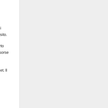
i
sito.
rto
isorse
t. Il