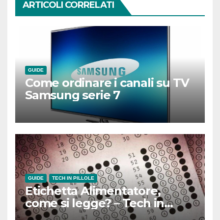
ARTICOLI CORRELATI
GUIDE
Come ordinare i canali su TV
Samsung serie 7
GUIDE
TECH IN PILLOLE
Etichetta Alimentatore,
come si legge? – Tech in
Pillole