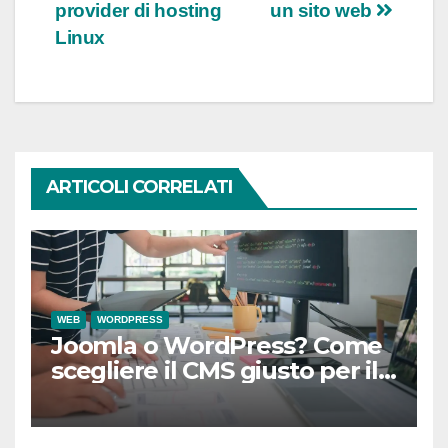
provider di hosting
un sito web
articoli
Linux
ARTICOLI CORRELATI
WEB
WORDPRESS
Joomla o WordPress? Come
scegliere il CMS giusto per il
sito della tua azienda