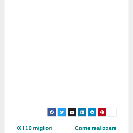
Navigazione
I 10 migliori
Come realizzare