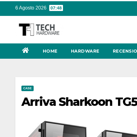
Salta
6 Agosto 2026
07:48
al
contenuto
HOME
HARDWARE
RECENSIO
CASE
Arriva Sharkoon TG