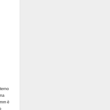
nterno
una
0 mm è
o