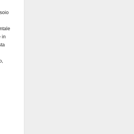
ssoio
ontale
 in
sta
o,