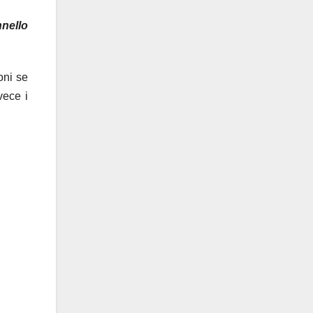
nello
oni se
vece i