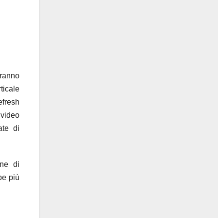
iranno
ticale
efresh
 video
ate di
ne di
be più