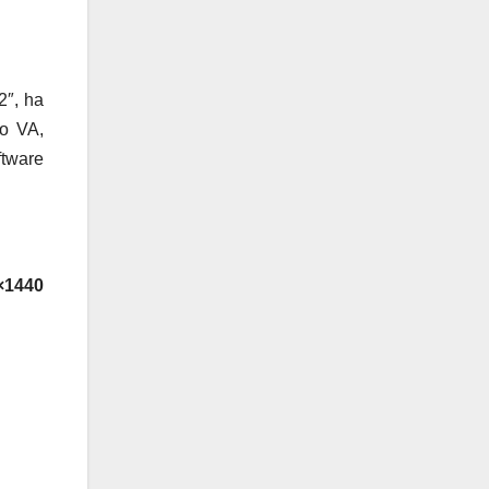
2″, ha
lo VA,
tware
×1440