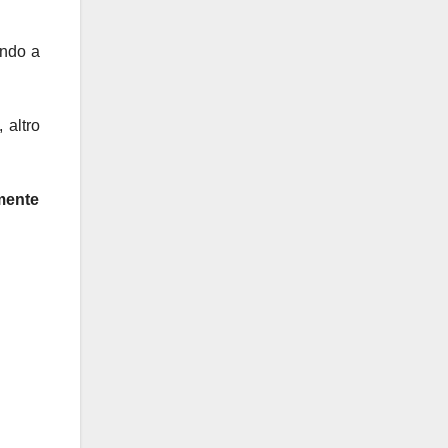
ando a
, altro
amente