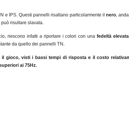
TN e IPS. Questi pannelli risaltano particolarmente il
nero
, and
può risultare slavata.
io, riescono infatti a riportare i colori con una
fedeltà elevata
stante da quello dei pannelli TN.
l gioco, visti i bassi tempi di risposta e il costo relativ
uperiori ai 75Hz.