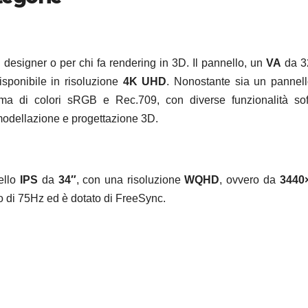
i designer o per chi fa rendering in 3D. Il pannello, un
VA
da 3
sponibile in risoluzione
4K UHD
. Nonostante sia un pannel
ma di colori sRGB e Rec.709, con diverse funzionalità sof
 modellazione e progettazione 3D.
ello
IPS
da
34″
, con una risoluzione
WQHD
, ovvero da
3440
o di 75Hz ed è dotato di FreeSync.