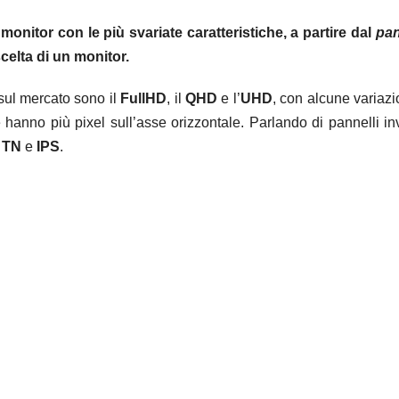
monitor con le più svariate caratteristiche, a partire dal
pan
scelta di un monitor.
 sul mercato sono il
FullHD
, il
QHD
e l’
UHD
, con alcune variazi
 hanno più pixel sull’asse orizzontale. Parlando di pannelli in
,
TN
e
IPS
.