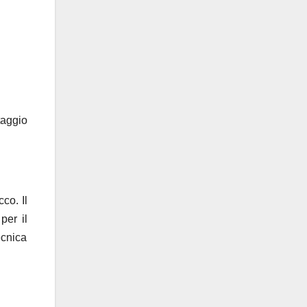
taggio
co. Il
per il
ecnica