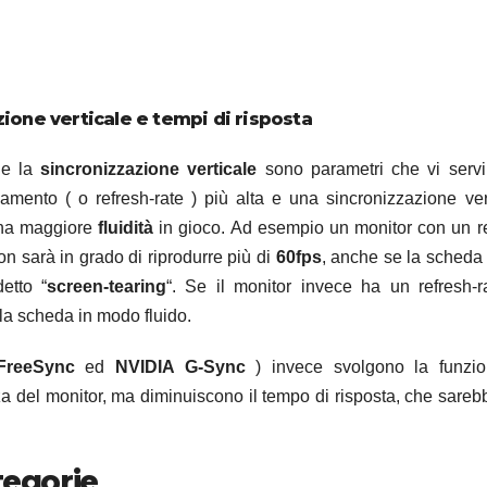
one verticale e tempi di risposta
 e la
sincronizzazione verticale
sono parametri che vi serv
mento ( o refresh-rate ) più alta e una sincronizzazione ver
una maggiore
fluidità
in gioco. Ad esempio un monitor con un r
n sarà in grado di riprodurre più di
60fps
, anche se la scheda
etto “
screen-tearing
“. Se il monitor invece ha un refresh-r
alla scheda in modo fluido.
reeSync
ed
NVIDIA G-Sync
) invece svolgono la funzio
za del monitor, ma diminuiscono il tempo di risposta, che sareb
tegorie