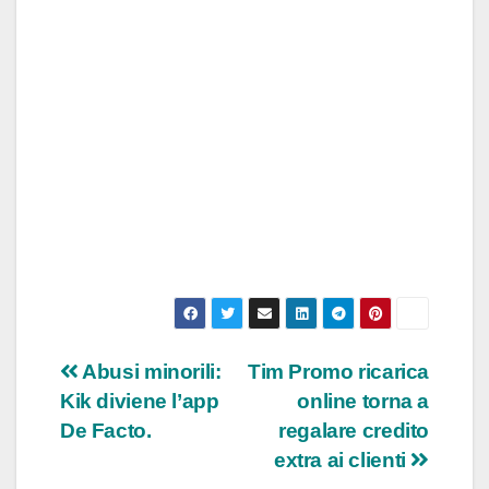
Navigazione
Abusi minorili:
Tim Promo ricarica
Kik diviene l’app
online torna a
articoli
De Facto.
regalare credito
extra ai clienti