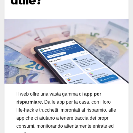
utile?
Il web offre una vasta gamma di
app per
risparmiare.
Dalle app per la casa, con i loro
life-hack e trucchetti improntati al risparmio, alle
app che ci aiutano a tenere traccia dei propri
consumi, monitorando attentamente entrate ed