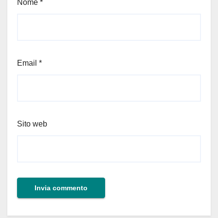
Nome
*
Email
*
Sito web