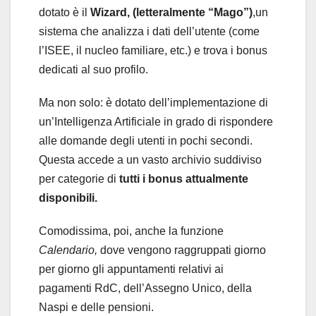
dotato è il
Wizard, (letteralmente “Mago”)
,un
sistema che analizza i dati dell’utente (come
l’ISEE, il nucleo familiare, etc.) e trova i bonus
dedicati al suo profilo.
Ma non solo: è dotato dell’implementazione di
un’Intelligenza Artificiale in grado di rispondere
alle domande degli utenti in pochi secondi.
Questa accede a un vasto archivio suddiviso
per categorie di
tutti i bonus attualmente
disponibili.
Comodissima, poi, anche la funzione
Calendario,
dove vengono raggruppati giorno
per giorno gli appuntamenti relativi ai
pagamenti RdC, dell’Assegno Unico, della
Naspi e delle pensioni.