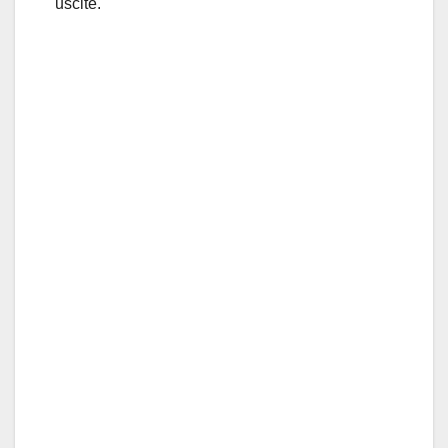
uscite.