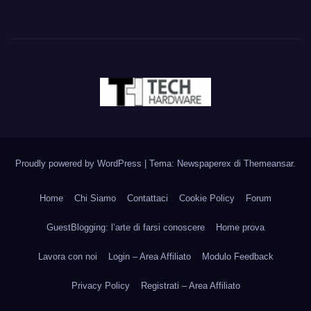
Proudly powered by WordPress
|
Tema: Newspaperex di
Themeansar
.
Home
Chi Siamo
Contattaci
Cookie Policy
Forum
GuestBlogging: l’arte di farsi conoscere
Home prova
Lavora con noi
Login – Area Affiliato
Modulo Feedback
Privacy Policy
Registrati – Area Affiliato