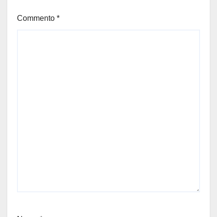
Commento
*