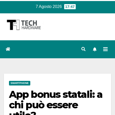
Salta
7 Agosto 2026
17:47
al
contenuto
SMARTPHONE
App bonus statali: a
chi può essere