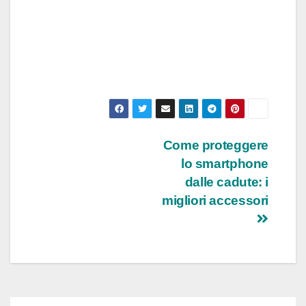
Navigazione
Come proteggere
lo smartphone
articoli
dalle cadute: i
migliori accessori