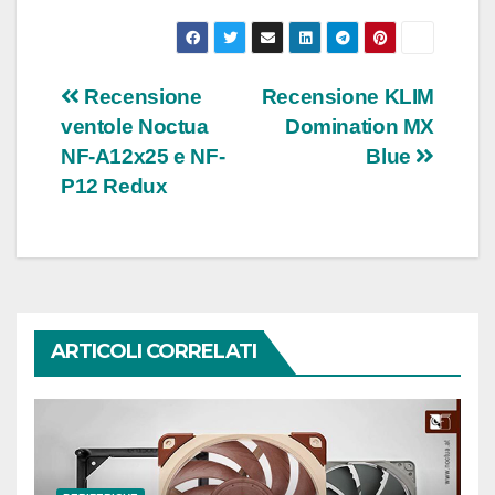
Navigazione
Recensione
Recensione KLIM
ventole Noctua
Domination MX
articoli
NF-A12x25 e NF-
Blue
P12 Redux
ARTICOLI CORRELATI