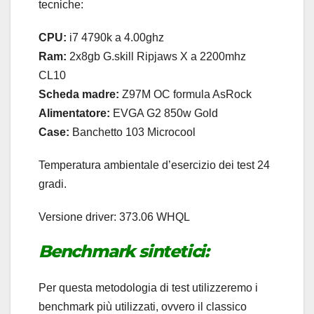
tecniche:
CPU:
i7 4790k a 4.00ghz
Ram:
2x8gb G.skill Ripjaws X a 2200mhz
CL10
Scheda madre:
Z97M OC formula AsRock
Alimentatore:
EVGA G2 850w Gold
Case:
Banchetto 103 Microcool
Temperatura ambientale d’esercizio dei test 24
gradi.
Versione driver: 373.06 WHQL
Benchmark sintetici:
Per questa metodologia di test utilizzeremo i
benchmark più utilizzati, ovvero il classico