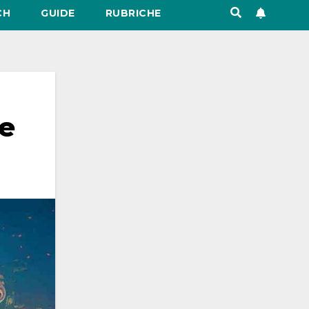
CH
GUIDE
RUBRICHE
re