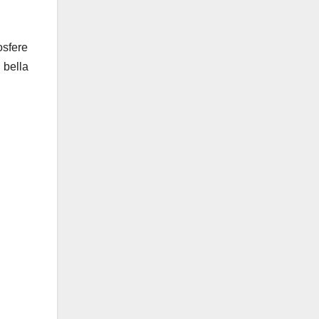
osfere
 bella