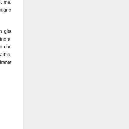
4, ma,
giugno
n gita
ino al
 o che
arbia,
irante