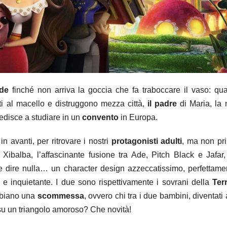
ude
finché non arriva la goccia che fa traboccare il vaso: qu
ti al macello e distruggono mezza città,
il padre
di Maria, la 
edisce a studiare in un
convento
in Europa.
n avanti, per ritrovare i nostri
protagonisti adulti
, ma non pr
Xibalba, l’affascinante fusione tra Ade, Pitch Black e Jafar
 dire nulla… un character design azzeccatissimo, perfettame
 e inquietante. I due sono rispettivamente i sovrani della
Ter
biano una
scommessa
, ovvero chi tra i due bambini, diventati 
su un triangolo amoroso? Che novità!