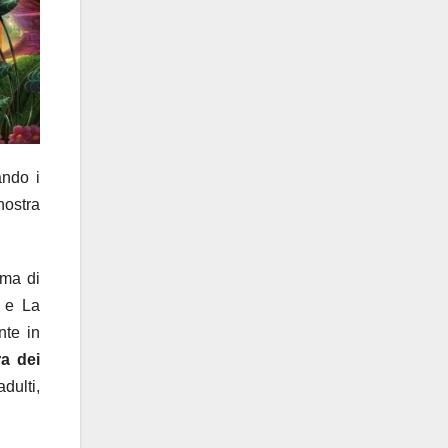
ando i
nostra
ima di
, e La
nte in
ra dei
adulti,