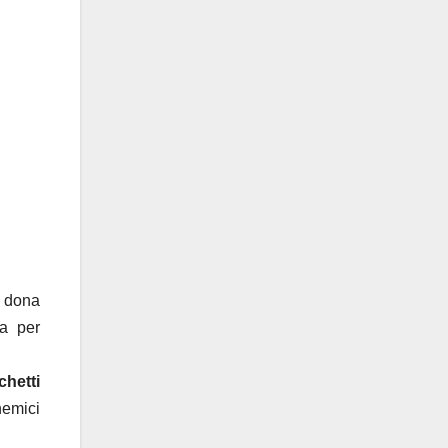
 dona
ta per
chetti
nemici