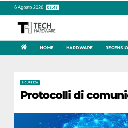
Salta
6 Agosto 2026
03:47
al
contenuto
HOME
HARDWARE
RECENSIO
SICUREZZA
Protocolli di comun