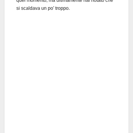
quel momento, ma ultimamente hai notato che
si scaldava un po’ troppo.