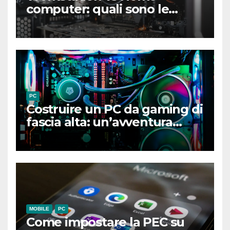
computer: quali sono le
differenze chiave?
PC
Costruire un PC da gaming di
fascia alta: un’avventura
gratificante
MOBILE
PC
Come impostare la PEC su