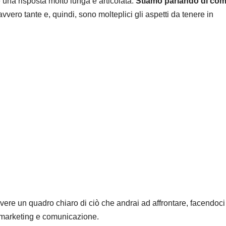
na risposta molto lunga e articolata.
Stiamo parlando di co
avvero tante e, quindi, sono molteplici gli aspetti da tenere in
ere un quadro chiaro di ciò che andrai ad affrontare, facendoci
a marketing e comunicazione.