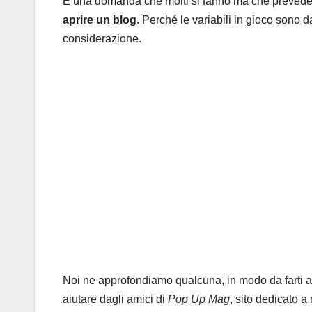
È una domanda che molti si fanno ma che prevede u
aprire un blog
. Perché le variabili in gioco sono d
considerazione.
Noi ne approfondiamo qualcuna, in modo da farti av
aiutare dagli amici di
Pop Up Mag
, sito dedicato 