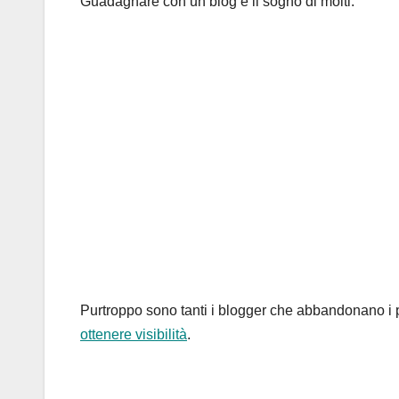
Guadagnare con un blog è il sogno di molti.
Purtroppo sono tanti i blogger che abbandonano i 
ottenere visibilità
.