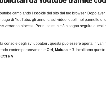
blicitari da Youtube tramite cod
 Youtube cambiando i
cookie
del sito dal tuo browser. Dopo aver
 page di YouTube, gli annunci sul video, quelli nel pannello di 
be
verranno bloccati. Per riuscire in ciò bisogna seguire questi 
a console degli sviluppatori , questa può essere aperta in vari 
remendo contemporaneamente
Ctrl
,
Maiusc
e
J
. Incolliamo questo
e
Ctrl
e
V
: