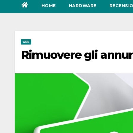
HOME
HARDWARE
RECENSIO
WEB
Rimuovere gli annun