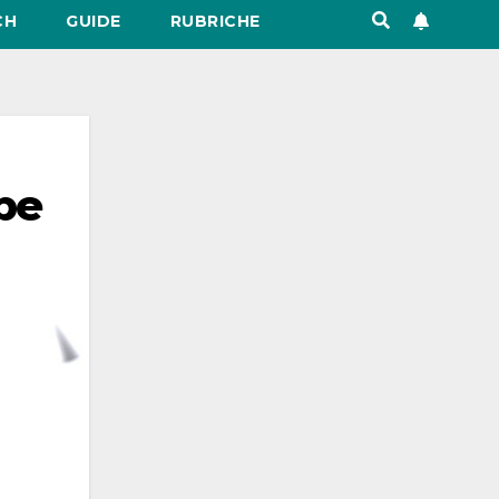
CH
GUIDE
RUBRICHE
be