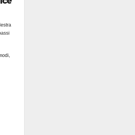
ice
destra
passi
modi,