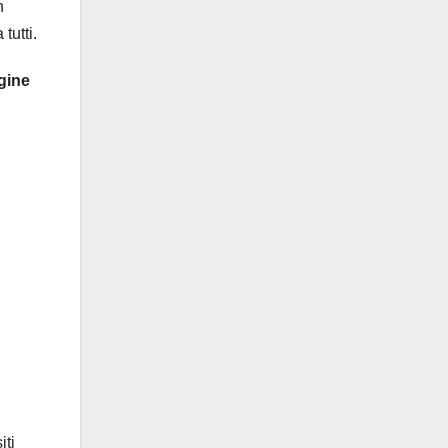
n
tutti.
gine
siti