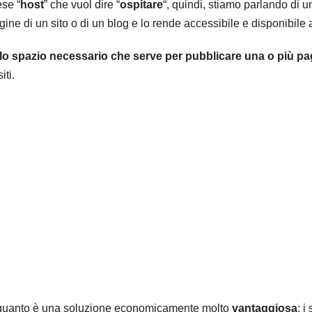
ese “
host
” che vuol dire “
ospitare
“, quindi, stiamo parlando di u
ine di un sito o di un blog e lo rende accessibile e disponibile a 
ello spazio necessario che serve per pubblicare una o più pa
iti.
quanto è una soluzione economicamente molto
vantaggiosa
: i 