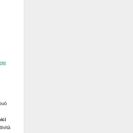
ere
 può
ici
tività