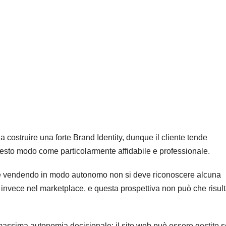
costruire una forte Brand Identity, dunque il cliente tende
esto modo come particolarmente affidabile e professionale.
 che vendendo in modo autonomo non si deve riconoscere alcuna
invece nel marketplace, e questa prospettiva non può che risul
ssima autonomia decisionale: il sito web può essere gestito 