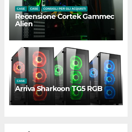
CASE
CASE
CONSIGLI PER GLI ACQUISTI
Recensione Cortek Gammec
Alien
CASE
Arriva Sharkoon TG5 RGB