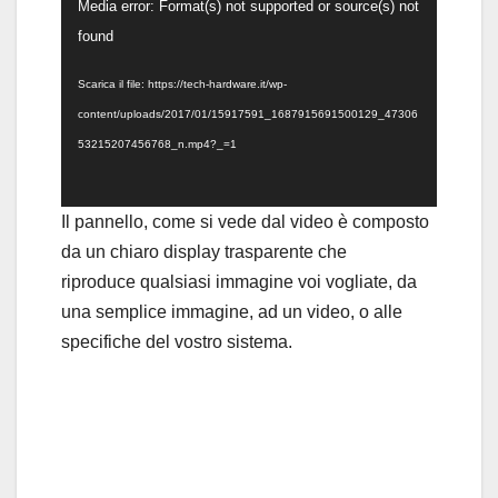
Video
Media error: Format(s) not supported or source(s) not
Player
found
Scarica il file: https://tech-hardware.it/wp-
content/uploads/2017/01/15917591_1687915691500129_47306
53215207456768_n.mp4?_=1
Il pannello, come si vede dal video è composto
da un chiaro display trasparente che
riproduce qualsiasi immagine voi vogliate, da
una semplice immagine, ad un video, o alle
specifiche del vostro sistema.