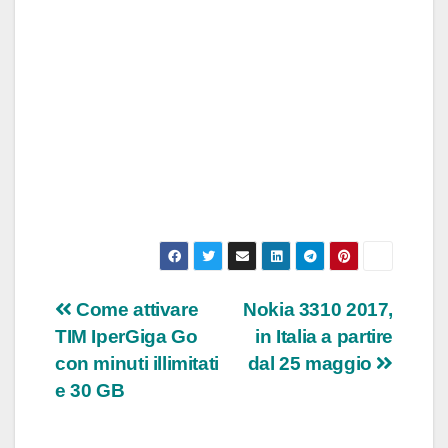
Navigazione
Come attivare
Nokia 3310 2017,
TIM IperGiga Go
in Italia a partire
articoli
con minuti illimitati
dal 25 maggio
e 30 GB