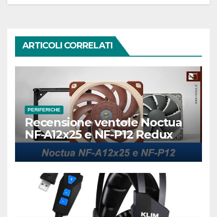
ARTICOLI CORRELATI
PERIFERICHE
Recensione ventole Noctua
NF-A12x25 e NF-P12 Redux