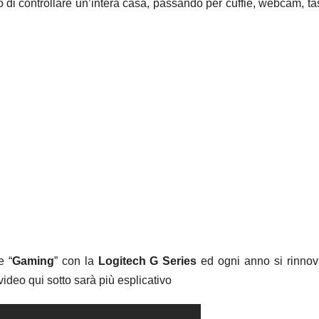
di controllare un’intera casa, passando per cuffie, webcam, tas
e “
Gaming
” con la
Logitech G Series
ed ogni anno si rinno
video qui sotto sarà più esplicativo