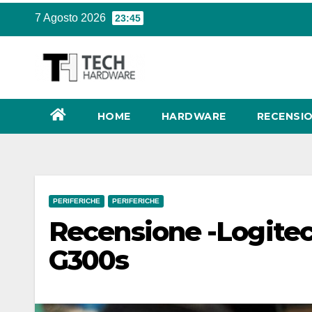
Salta
7 Agosto 2026
23:45
al
contenuto
HOME
HARDWARE
RECENSIO
PERIFERICHE
PERIFERICHE
Recensione -Logite
G300s