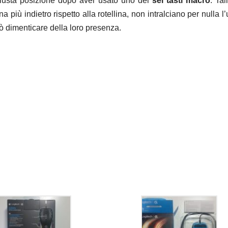
 giusta posizione dopo aver usato uno dei
sei tasti macro
. Tali
a più indietro rispetto alla rotellina, non intralciano per nulla l’
uò dimenticare della loro presenza.