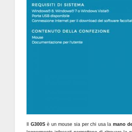
Il
G300S
è un mouse sia per chi usa la
mano de