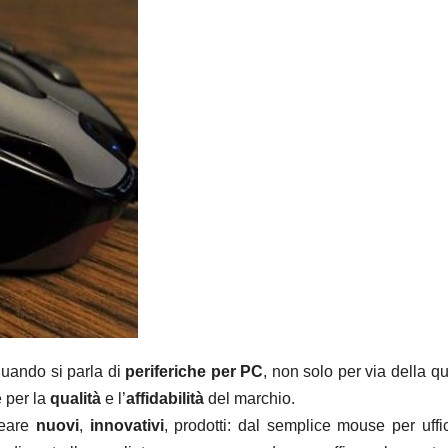
quando si parla di
periferiche per PC
, non solo per via della qu
e per la
qualità
e l’
affidabilità
del marchio.
reare
nuovi
,
innovativi
, prodotti: dal semplice mouse per uffic