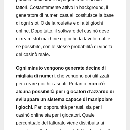
fattori. Costantemente attivo in background, il
generatore di numeri casuali costituisce la base
di ogni slot. O della roulette e di altri giochi
online. Dopo tutto, il software del casinò deve
ricreare slot machine e giochi da tavolo reali e,
se possibile, con le stesse probabilità di vincita
del casinò reale.
Ogni minuto vengono generate decine di
migliaia di numeri
, che vengono poi utilizzati
per creare giochi casuali. Pertanto,
non c’è
alcuna possibilità per i giocatori d’azzardo di
sviluppare un sistema capace di manipolare
i giochi
. Pari opportunità per tutti, sia per i
casinò online sia per i giocatori. Quale
percentuale del fatturato viene distribuita ai