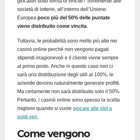
giocatori sotto forma di vincite? Similmente alle
società di lotterie, all’interno dell’Unione
Europea
poco più del 50% delle puntate
viene distribuito come vincita
.
Tuttavia, le probabilità sono molto più alte nei
casinò online perché non vengono pagati
stipendi irragionevoli e il cliente viene sempre
al primo posto. Anche in questo caso non ci
sarà una distribuzione degli utili al 100%, le
aziende devono naturalmente generare profitti.
Ma certamente non sarà distribuito solo il 50%.
Pertanto, i casinò online sono spesso la scelta
migliore quando si vuole
giocare alle slot a
soldi veri
.
Come vengono