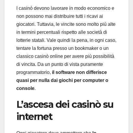
I casinò devono lavorare in modo economico e
non possono mai distribuire tutti i ricavi ai
giocatori. Tuttavia, le vincite sono molto più alte
in termini percentuali rispetto alle società di
lotterie statali. Vale quindi la pena, in ogni caso,
tentare la fortuna presso un bookmaker o un
classico casinò online per avere più possibilità
di vincita. Da un punto di vista puramente
programmatorio,
il software non differisce
quasi per nulla dai giochi per computer o
console
.
L’ascesa dei casinò su
internet