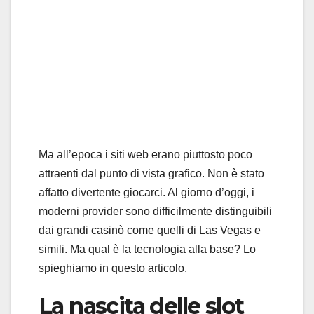
Ma all’epoca i siti web erano piuttosto poco
attraenti dal punto di vista grafico. Non è stato
affatto divertente giocarci. Al giorno d’oggi, i
moderni provider sono difficilmente distinguibili
dai grandi casinò come quelli di Las Vegas e
simili. Ma qual è la tecnologia alla base? Lo
spieghiamo in questo articolo.
La nascita delle slot