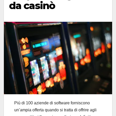
da casinò
Più di 100 aziende di software forniscono
un’ampia offerta quando si tratta di offrire agli