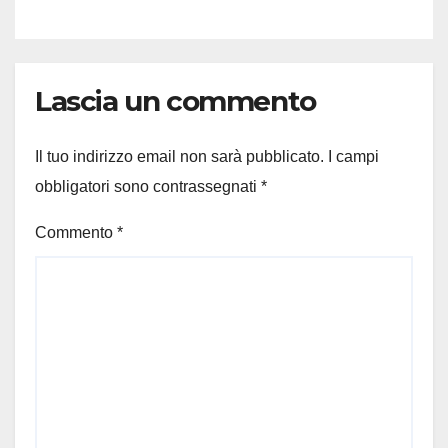
Lascia un commento
Il tuo indirizzo email non sarà pubblicato.
I campi
obbligatori sono contrassegnati
*
Commento
*