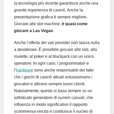
la tecnologia più recente garantisce anche una
grande esperienza di casinò. Anche la
presentazione grafica è sempre migliore.
Giocare alle slot machine,
è quasi come
giocare a Las Vegas
.
Anche l’offerta dei vari provider non lascia nulla
a desiderare. È possibile giocare alle slot, alla
roulette, al poker e al blackjack con un unico
operatore. In ogni caso, i programmatori e
l’
hardware
sono anche responsabili del fatto
che i giochi di casinò attuali entusiasmano i
giocatori e attirano sempre nuovi clienti.
Naturalmente, questo si basa sempre su un
sofisticato generatore di numeri casuali, che
influenza in modo significativo il rapporto
scommessa-vincita e costituisce il nucleo di