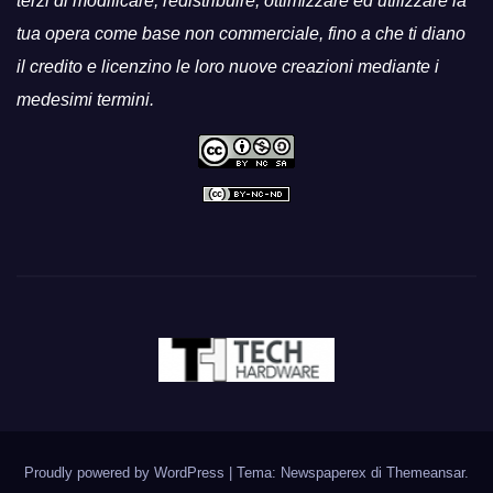
terzi di modificare, redistribuire, ottimizzare ed utilizzare la
tua opera come base non commerciale, fino a che ti diano
il credito e licenzino le loro nuove creazioni mediante i
medesimi termini.
Proudly powered by WordPress
|
Tema: Newspaperex di
Themeansar
.