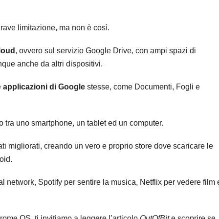
rave limitazione, ma non è così.
loud
, ovvero sul servizio Google Drive, con ampi spazi di
nque anche da altri dispositivi.
e
applicazioni di Google
stesse, come Documenti, Fogli e
 tra uno smartphone, un tablet ed un computer.
ti migliorati, creando un vero e proprio store dove scaricare le
oid.
al network, Spotify per sentire la musica, Netflix per vedere film 
ome OS, ti invitiamo a leggere l’articolo
OutOfBit
e scoprire se