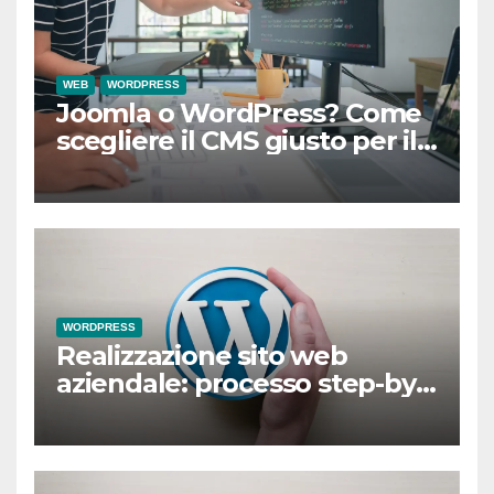
WEB
WORDPRESS
Joomla o WordPress? Come
scegliere il CMS giusto per il
sito della tua azienda
WORDPRESS
Realizzazione sito web
aziendale: processo step-by-
step per il successo online