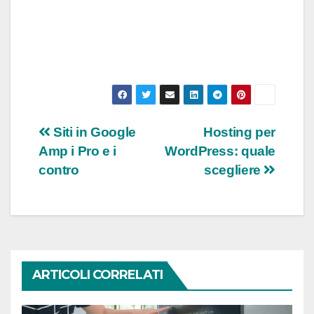
Navigazione
Siti in Google
Hosting per
Amp i Pro e i
WordPress: quale
articoli
contro
scegliere
ARTICOLI CORRELATI