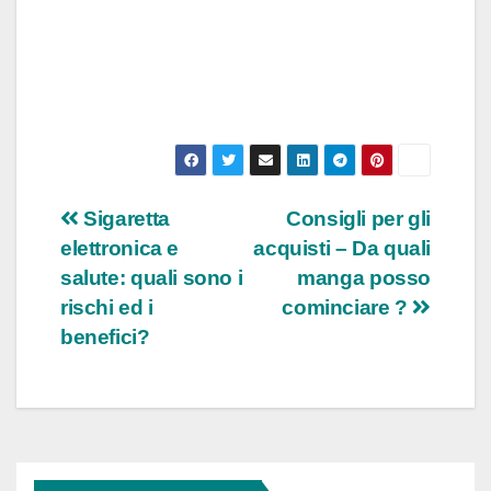
Navigazione
Sigaretta
Consigli per gli
elettronica e
acquisti – Da quali
articoli
salute: quali sono i
manga posso
rischi ed i
cominciare ?
benefici?