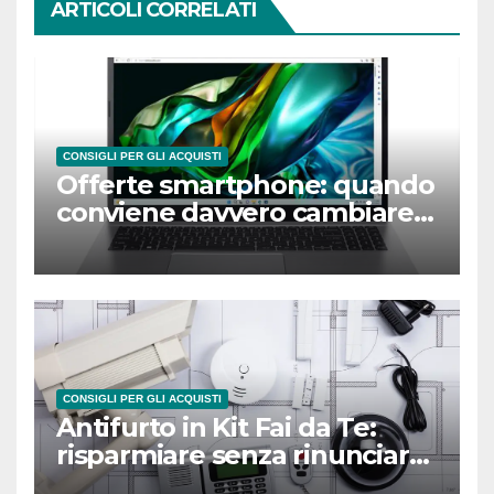
ARTICOLI CORRELATI
CONSIGLI PER GLI ACQUISTI
Offerte smartphone: quando
conviene davvero cambiare
telefono?
CONSIGLI PER GLI ACQUISTI
Antifurto in Kit Fai da Te:
risparmiare senza rinunciare
alla sicurezza