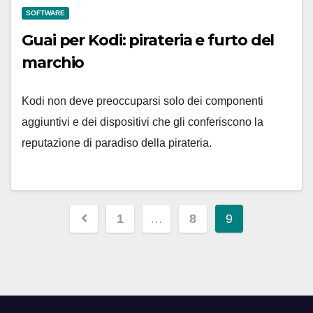
SOFTWARE
Guai per Kodi: pirateria e furto del
marchio
Kodi non deve preoccuparsi solo dei componenti
aggiuntivi e dei dispositivi che gli conferiscono la
reputazione di paradiso della pirateria.
Navigazione
1
…
8
9
articoli